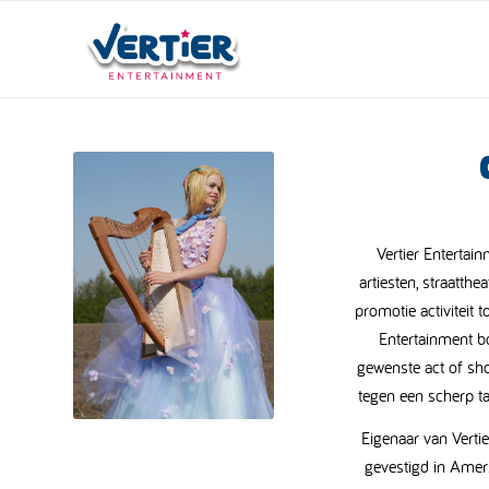
Vertier Entertai
artiesten, straatthe
promotie activiteit t
Entertainment bo
gewenste act of sho
tegen een scherp ta
Eigenaar van Vertie
gevestigd in Amer