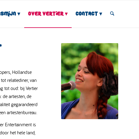
asmijn
Over Vertier
Contact
T
lopers, Hollandse
tot relatiediner, van
g tot oud: bij Vertier
 de artiesten, de
aliteit gegarandeerd
een artiestenbureau.
ier Entertainment is
oor het hele land,