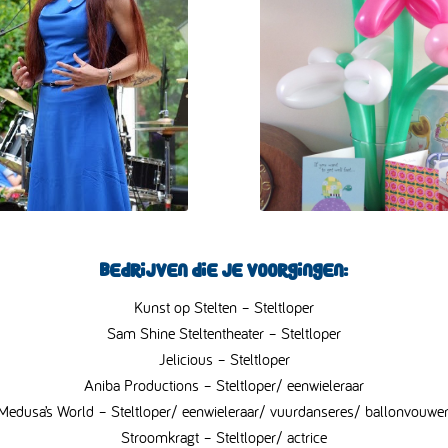
Bedrijven die je voorgingen:
Kunst op Stelten – Steltloper
Sam Shine Steltentheater – Steltloper
Jelicious – Steltloper
Aniba Productions – Steltloper/ eenwieleraar
Medusa’s World – Steltloper/ eenwieleraar/ vuurdanseres/ ballonvouwe
Stroomkragt – Steltloper/ actrice