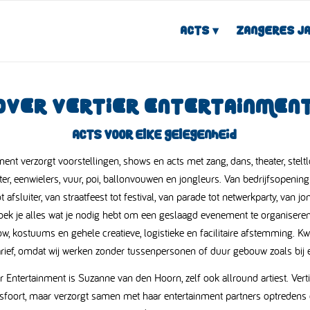
Acts
Zangeres J
OVER VERTIER ENTERTAINMEN
Acts voor elke gelegenheid
nment verzorgt voorstellingen, shows en acts met zang, dans, theater, stelt
ater, eenwielers, vuur, poi, ballonvouwen en jongleurs. Van bedrijfsopening 
ot afsluiter, van straatfeest tot festival, van parade tot netwerkparty, van jon
ek je alles wat je nodig hebt om een geslaagd evenement te organiseren:
w, kostuums en gehele creatieve, logistieke en facilitaire afstemming. Kw
rief, omdat wij werken zonder tussenpersonen of duur gebouw zoals bij 
r Entertainment is Suzanne van den Hoorn, zelf ook allround artiest. Vert
sfoort,
maar verzorgt samen met haar entertainment partners optredens d