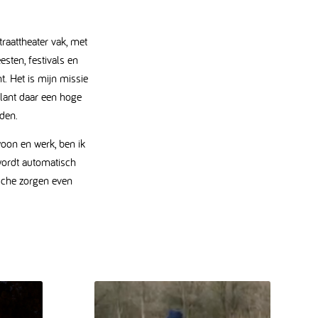
.
traattheater vak, met
sten, festivals en
t. Het is mijn missie
klant daar een hoge
uden.
woon en werk, ben ik
wordt automatisch
ische zorgen even